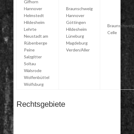
Gifhorn
Hannover
Braunschweig
Helmstedt
Hannover
Hildesheim
Göttingen
Braunschweig
Lehrte
Hildesheim
Celle
Neustadt am
Lüneburg
Rübenberge
Magdeburg
Peine
Verden/Aller
Salzgitter
Soltau
Walsrode
Wolfenbüttel
Wolfsburg
Rechtsgebiete