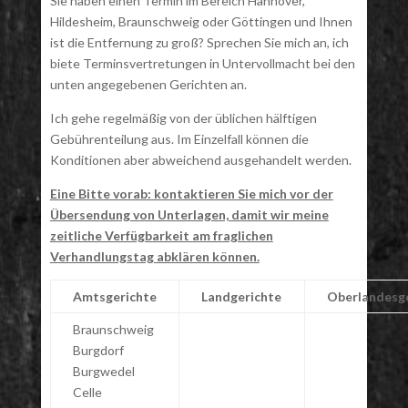
Sie haben einen Termin im Bereich Hannover,
Hildesheim, Braunschweig oder Göttingen und Ihnen
ist die Entfernung zu groß? Sprechen Sie mich an, ich
biete Terminsvertretungen in Untervollmacht bei den
unten angegebenen Gerichten an.
Ich gehe regelmäßig von der üblichen hälftigen
Gebührenteilung aus. Im Einzelfall können die
Konditionen aber abweichend ausgehandelt werden.
Eine Bitte vorab: kontaktieren Sie mich vor der
Übersendung von Unterlagen, damit wir meine
zeitliche Verfügbarkeit am fraglichen
Verhandlungstag abklären können.
Amtsgerichte
Landgerichte
Oberlandesg
Braunschweig
Burgdorf
Burgwedel
Celle