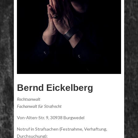
Bernd Eickelberg
Rechtsanwalt
Fachanwalt für Strafrecht
Von-Alten-Str. 9, 30938 Burgwedel
Notruf in Strafsachen (Festnahme, Verhaftung,
Durchsuchung):